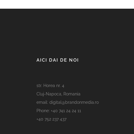
AICI DAI DE NOI
str. Horea nr. 4
Cluj-Napoca, Romania
email: digital@brandonmedia.ro
Phone: +40 741 24 24 11
+40 752 237 437